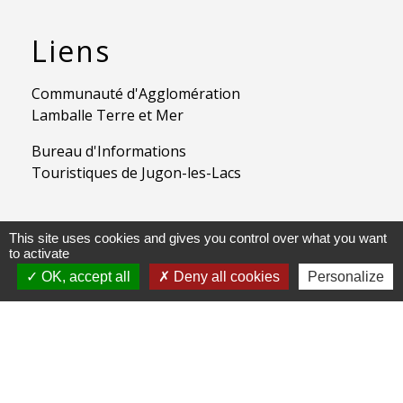
Liens
Communauté d'Agglomération
Lamballe Terre et Mer
Bureau d'Informations
Touristiques de Jugon-les-Lacs
This site uses cookies and gives you control over what you want
Jumelages
to activate
OK, accept all
Deny all cookies
Personalize
JugonLes Lacs - Lenzkirch
Mentions légales
-
Politique de confidentialité
-
Accessibilité
-
Application mobile Localiti
-
Plan du site
-
Gestion des cookies